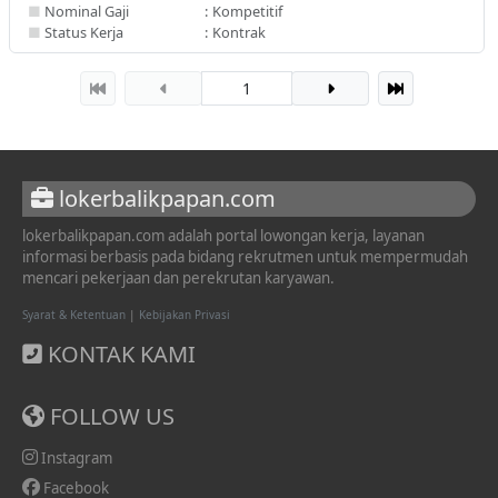
■
Nominal Gaji
:
Kompetitif
■
Status Kerja
:
Kontrak
1
lokerbalikpapan.com
lokerbalikpapan.com adalah portal lowongan kerja, layanan
informasi berbasis pada bidang rekrutmen untuk mempermudah
mencari pekerjaan dan perekrutan karyawan.
Syarat & Ketentuan
|
Kebijakan Privasi
KONTAK KAMI
FOLLOW US
Instagram
Facebook