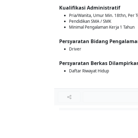
Kualifikasi Administratif
Pria/Wanita, Umur Min. 18thn, Per Tg
Pendidikan SMA / SMK
Minimal Pengalaman Kerja 1 Tahun
Persyaratan Bidang Pengalama
Driver
Persyaratan Berkas Dilampirka
Daftar Riwayat Hidup
Loker Terkait
■
Loker SALES MARKETING
Loker HEAD FINANCE & TAX