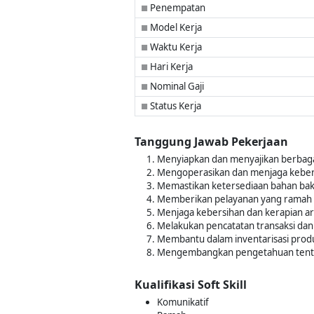
Penempatan
■
Model Kerja
■
Waktu Kerja
■
Hari Kerja
■
Nominal Gaji
■
Status Kerja
■
Tanggung Jawab Pekerjaan
Menyiapkan dan menyajikan berbagai
Mengoperasikan dan menjaga kebers
Memastikan ketersediaan bahan baku
Memberikan pelayanan yang ramah d
Menjaga kebersihan dan kerapian are
Melakukan pencatatan transaksi dan 
Membantu dalam inventarisasi produ
Mengembangkan pengetahuan tentan
Kualifikasi Soft Skill
Komunikatif