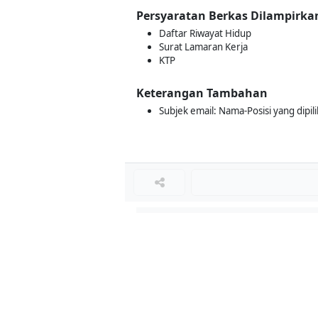
Persyaratan Berkas Dilampirka
Daftar Riwayat Hidup
Surat Lamaran Kerja
KTP
Keterangan Tambahan
Subjek email: Nama-Posisi yang dipili
Loker Terkait
■
Loker BARISTA
Loker BARISTA
Loker BARISTA
Loker BARISTA
Loker HELPER BARISTA
Loker TUKANG MASAK