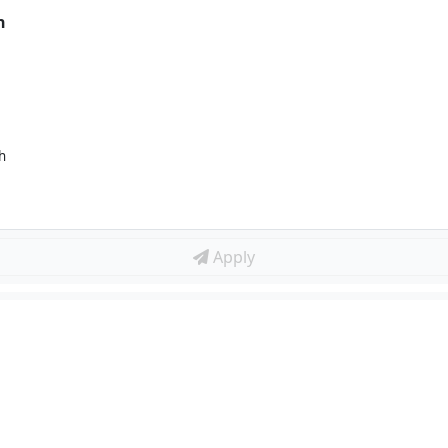
n
h
Apply