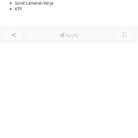
Surat Lamaran Kerja
KTP
Apply
Loker Terkait
■
Loker BARISTA
Loker BARISTA
Loker BARISTA
Loker BARISTA
Loker HELPER BARISTA
Loker TUKANG MASAK
Loker WAITERS
Loker WAITERSS
Loker STEWARD
Loker OB
Loker COOK
Loker WAITERS